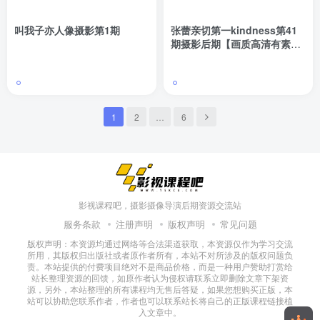
叫我子亦人像摄影第1期
张蕾亲切第一kindness第41
期摄影后期【画质高清有素
材】
1
2
…
6
影视课程吧，摄影摄像导演后期资源交流站
服务条款
注册声明
版权声明
常见问题
版权声明：本资源均通过网络等合法渠道获取，本资源仅作为学习交流
所用，其版权归出版社或者原作者所有，本站不对所涉及的版权问题负
责。本站提供的付费项目绝对不是商品价格，而是一种用户赞助打赏给
站长整理资源的回馈，如原作者认为侵权请联系立即删除文章下架资
源，另外，本站整理的所有课程均无售后答疑，如果您想购买正版，本
站可以协助您联系作者，作者也可以联系站长将自己的正版课程链接植
入文章中。