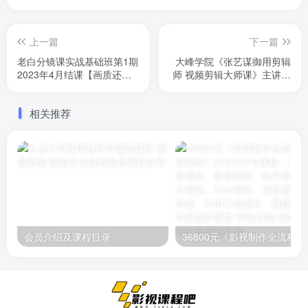
上一篇
下一篇
老白分镜课实战基础班第1期
大峰学院《张艺谋御用剪辑
2023年4月结课【画质还行
师 视频剪辑大师课》主讲人
有大部分素材】
程珑是 电影《十面埋伏》
《千里走单骑》《黄金甲》
相关推荐
剪辑师。已完结
会员介绍及课程目录
36800元《影视制作全流程实战就