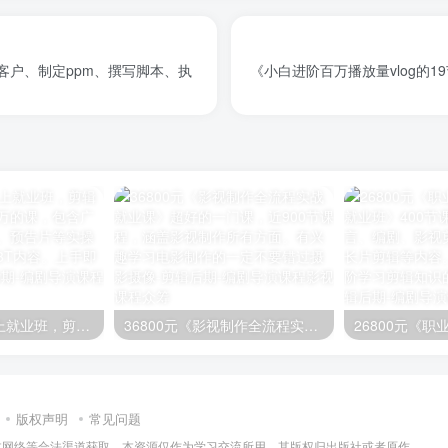
《小白进阶百万播放量vlog的1
映美剪辑思维线上就业班，剪辑课程的天花板！几万的课，包含广告、宣传片、电影、预告片等实操剪辑内容，素材近3T内容。上手即学
36800元《影视制作全流程实战就业课》超好的一门课，近900节课程，涵盖影视制作所有方面。有兴趣学习电影制作的一定不要错过
版权声明
常见问题
过网络等合法渠道获取，本资源仅作为学习交流所用，其版权归出版社或者原作