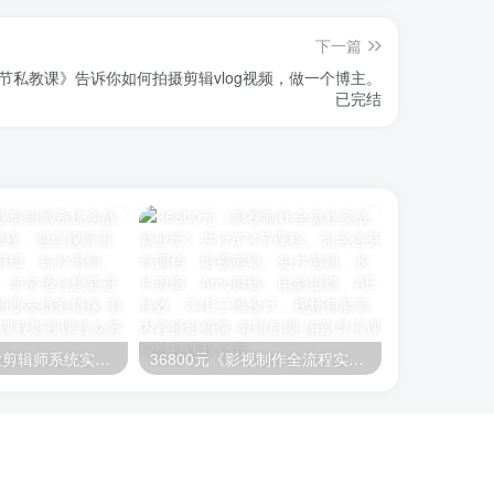
下一篇
9节私教课》告诉你如何拍摄剪辑vlog视频，做一个博主。
已完结
26800元《职业剪辑师系统实战就业班》400节课程，包含视听语言、编剧、影视剪辑、短片剪辑、长片剪辑等内容。非常适合想要进阶学习剪辑知识的朋友
36800元《影视制作全流程实战就业班》共计874节课程。包含达芬奇调色、影视剪辑、短片剪辑、长片剪辑、Amc剪辑、电影摄影、AE特效、C4D三维设计、视频包装等内容