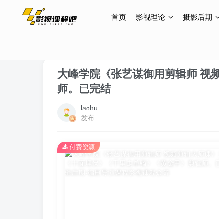
首页
影视理论
摄影后期
首页
影视理论
导演思维
正文
大峰学院《张艺谋御用剪辑师 视
师。已完结
laohu
发布
付费资源